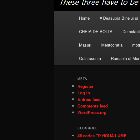
Main
Home
# Deasupra Binelui si 
menu
CHEIA DE BOLTA
Demokrati
Masuri
Meritocratia
moti
Quintesenta
Romania si Mon
META
Register
Log in
Entries feed
Comments feed
WordPress.org
BLOGROLL
## cartea "Ω NOUĂ LUME