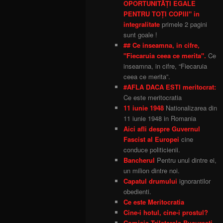
OPORTUNITĂȚI EGALE
PENTRU TOȚI COPIII" in
integralitate
primele 2 pagini
sunt goale !
## Ce inseamna, in cifre,
"Fiecaruia ceea ce merita".
Ce
inseamna, in cifre, “Fiecaruia
ceea ce merita”.
#AFLA DACA ESTI meritocrat:
Ce este meritocratia
11 iunie 1948
Nationalizarea din
11 iunie 1948 in Romania
Aici afli despre Guvernul
Fascist al Europei
cine
conduce politicienii.
Bancherul
Pentru unul dintre ei,
un milion dintre noi.
Capatul drumului
ignorantilor
obedienti.
Ce este Meritocratia
Cine-i hotul, cine-i prostul?
Comisia Trilaterala Bucuresti