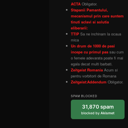
ACTA
Obligator.
Stapanii Pamantului,
mecanismul prin care suntem
tinuti sclavi si solutia
eliberarii:
TTIP
Sa ne inchinam la ocaua
mica
Un drum de 1000 de pasi
incepe cu primul pas
sau cum
o femeie adevarata poate fi mai
egala decat multi barbati.
Zeitgeist Romania
Acum si
pentru vorbitorii de Romana
Zeitgeist:Addendum
Obligator.
SPAM BLOCKED
31,870 spam
blocked by
Akismet