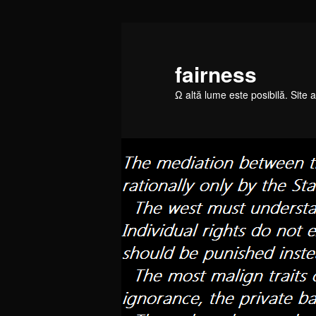
Skip
Skip
to
to
primary
secondary
fairness
content
content
Ω altă lume este posibilă. Site a