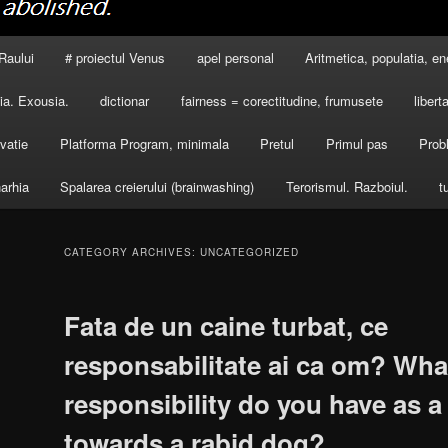
Raului
# proiectul Venus
apel personal
Aritmetica, populatia, en
a. Exousia.
dictionar
fairness = corectitudine, frumusete
libert
vatie
Platforma Program, minimala
Pretul
Primul pas
Prob
arhia
Spalarea creierului (brainwashing)
Terorismul. Razboiul.
t
CATEGORY ARCHIVES:
UNCATEGORIZED
Fata de un caine turbat, ce
responsabilitate ai ca om? Wha
responsibility do you have as 
towards a rabid dog?