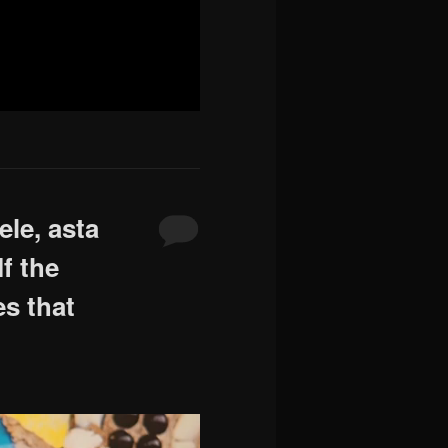
ele, asta
f the
es that