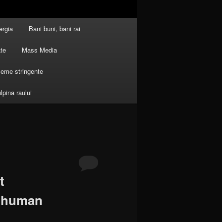
ergia
Bani buni, bani rai
ate
Mass Media
leme stringente
ulpina raului
t
a human