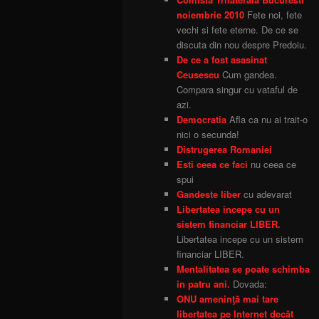
noiembrie 2010
Fete noi, fete
vechi si fete eterne. De ce se
discuta din nou despre Predoiu.
De ce a fost asasinat
Ceusescu
Cum gandea.
Compara singur cu vataful de
azi.
Democratia
Afla ca nu ai trait-o
nici o secunda!
Distrugerea Romaniei
Esti ceea ce faci
nu ceea ce
spui
Gandeste liber
cu adevarat
Libertatea incepe cu un
sistem financiar LIBER.
Libertatea incepe cu un sistem
financiar LIBER.
Mentalitatea se poate schimba
in patru ani.
Dovada:
ONU ameninţă mai tare
libertatea pe Internet decât