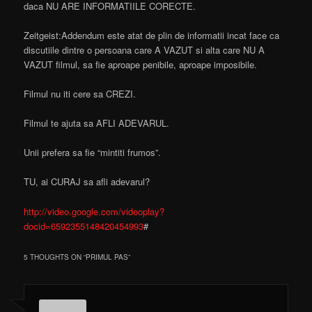
daca NU ARE INFORMATIILE CORECTE.
Zeitgeist:Addendum este atat de plin de informatii incat face ca
discutiile dintre o persoana care A VAZUT si alta care NU A
VAZUT filmul, sa fie aproape penibile, aproape imposibile.
Filmul nu iti cere sa CREZI.
Filmul te ajuta sa AFLI ADEVARUL.
Unii prefera sa fie “mintiti frumos”.
TU, ai CURAJ sa afli adevarul?
http://video.google.com/videoplay?
docid=6592355148420454993
#
5 THOUGHTS ON “
PRIMUL PAS
”