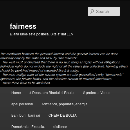
Skip
to
Sear
primary
content
fairness
Ω altă lume este posibilă. Site afiliat LLN
Main
Home
# Deasupra Binelui si Raului
# proiectul Venus
menu
apel personal
Aritmetica, populatia, energia
Bani buni, bani rai
CHEIA DE BOLTA
Demokratia. Exousia.
dictionar