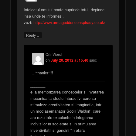
Intelectul omului poate cuprinde totul, depinde
insa unde te informezi.
vezi:
http://www.armageddonconspiracy.co.uk/
↓
Reply
CrinViorel
on
July 20, 2012 at 15:40
said:
….”thanks”!!!
___________________________________
_______
e la memorizarea conceptelor si invatarea
mecanica la studiu interactiv, care sa
stimuleze creativitatea si imaginatia, intr-
un mod asemanator Scolii Waldorf, care
are rezultate excelente in integrarea
indivizilor in societate si in stimularea
inventivitatii si gandirii “in afara