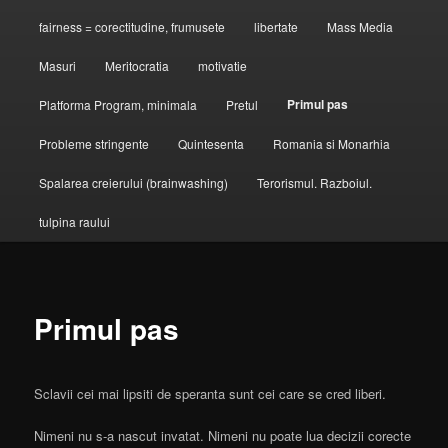
fairness = corectitudine, frumusete
libertate
Mass Media
Masuri
Meritocratia
motivatie
Primul pas
Platforma Program, minimala
Pretul
Probleme stringente
Quintesenta
Romania si Monarhia
Spalarea creierului (brainwashing)
Terorismul. Razboiul.
tulpina raului
Primul pas
Sclavii cei mai lipsiti de speranta sunt cei care se cred liberi.
Nimeni nu s-a nascut invatat. Nimeni nu poate lua decizii corecte