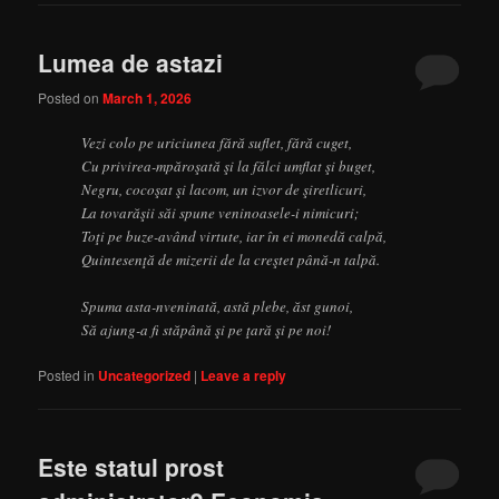
Lumea de astazi
Posted on
March 1, 2026
Vezi colo pe uriciunea fără suflet, fără cuget,
Cu privirea-mpăroşată şi la fălci umflat şi buget,
Negru, cocoşat şi lacom, un izvor de şiretlicuri,
La tovarăşii săi spune veninoasele-i nimicuri;
Toţi pe buze-având virtute, iar în ei monedă calpă,
Quintesenţă de mizerii de la creştet până-n talpă.
Spuma asta-nveninată, astă plebe, ăst gunoi,
Să ajung-a fi stăpână şi pe ţară şi pe noi!
Posted in
Uncategorized
|
Leave a reply
Este statul prost