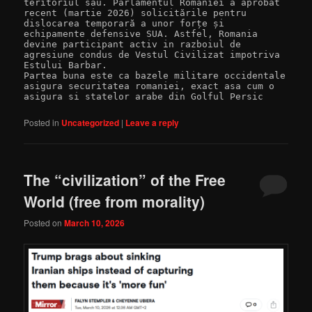
teritoriul său. Parlamentul României a aprobat 
recent (martie 2026) solicitările pentru 
dislocarea temporară a unor forțe și 
echipamente defensive SUA. Astfel, Romania 
devine participant activ in razboiul de 
agresiune condus de Vestul Civilizat impotriva 
Estului Barbar.

Partea buna este ca bazele militare occidentale 
asigura securitatea romaniei, exact asa cum o 
asigura si statelor arabe din Golful Persic
Posted in
Uncategorized
|
Leave a reply
The “civilization” of the Free
World (free from morality)
Posted on
March 10, 2026