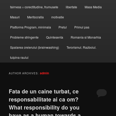
fairness = corectitudine, frumusete
libertate
Mass Media
Masuri
Meritocratia
motivatie
Platforma Program, minimala
Pretul
Primul pas
Probleme stringente
Quintesenta
Romania si Monarhia
Spalarea creierului (brainwashing)
Terorismul. Razboiul.
tulpina raului
admin
AUTHOR ARCHIVES:
Fata de un caine turbat, ce
responsabilitate ai ca om?
What responsibility do you
have as a human towards a