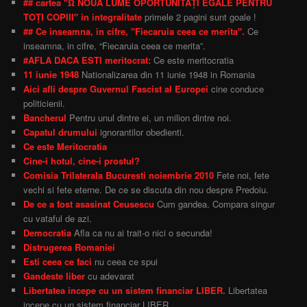
## cartea "Ω NOUĂ LUME OPORTUNITĂȚI EGALE PENTRU
TOȚI COPIII" in integralitate
primele 2 pagini sunt goale !
## Ce inseamna, in cifre, "Fiecaruia ceea ce merita".
Ce
inseamna, in cifre, “Fiecaruia ceea ce merita”.
#AFLA DACA ESTI meritocrat:
Ce este meritocratia
11 iunie 1948
Nationalizarea din 11 iunie 1948 in Romania
Aici afli despre Guvernul Fascist al Europei
cine conduce
politicienii.
Bancherul
Pentru unul dintre ei, un milion dintre noi.
Capatul drumului
ignorantilor obedienti.
Ce este Meritocratia
Cine-i hotul, cine-i prostul?
Comisia Trilaterala Bucuresti noiembrie 2010
Fete noi, fete
vechi si fete eterne. De ce se discuta din nou despre Predoiu.
De ce a fost asasinat Ceusescu
Cum gandea. Compara singur
cu vataful de azi.
Democratia
Afla ca nu ai trait-o nici o secunda!
Distrugerea Romaniei
Esti ceea ce faci
nu ceea ce spui
Gandeste liber
cu adevarat
Libertatea incepe cu un sistem financiar LIBER.
Libertatea
incepe cu un sistem financiar LIBER.