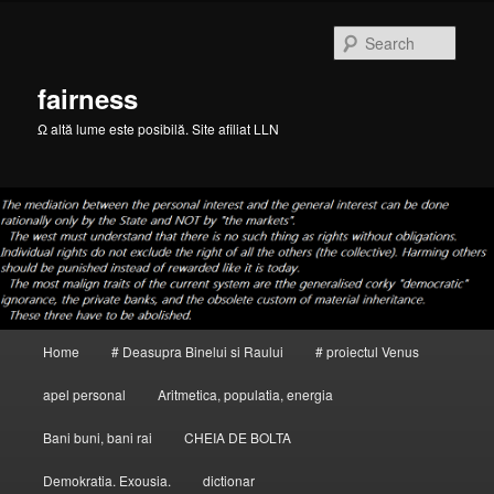
Skip
Skip
to
to
Sear
primary
secondary
content
content
fairness
Ω altă lume este posibilă. Site afiliat LLN
Main
Home
# Deasupra Binelui si Raului
# proiectul Venus
menu
apel personal
Aritmetica, populatia, energia
Bani buni, bani rai
CHEIA DE BOLTA
Demokratia. Exousia.
dictionar