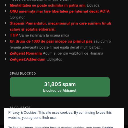
Mentalitatea se poate schimba in patru ani.
Dovada:
ONU ameninţă mai tare libertatea pe Internet decât ACTA
Obligator.
Stapanii Pamantului, mecanismul prin care suntem tinuti
sclavi si solutia eliberarii:
TTIP
Sa ne inchinam la ocaua mica
Un drum de 1000 de pasi incepe cu primul pas
sau cum o
femeie adevarata poate fi mai egala decat multi barbati.
Zeitgeist Romania
Acum si pentru vorbitorii de Romana
Zeitgeist:Addendum
Obligator.
SPAM BLOCKED
31,805 spam
blocked by
Akismet
BLOG STATS
Privacy & Cookies: This site uses cookies. By continuing to use this
6,418 hits
website, you agree to their use.
To find out more, including how to control cookies, see here:
Cookie