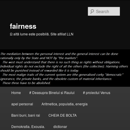
Skip
to
Sear
primary
content
fairness
Ω altă lume este posibilă. Site afiliat LLN
Main
Home
# Deasupra Binelui si Raului
# proiectul Venus
menu
apel personal
Aritmetica, populatia, energia
Bani buni, bani rai
CHEIA DE BOLTA
Demokratia. Exousia.
dictionar