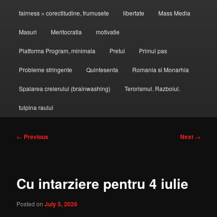
fairness = corectitudine, frumusete
libertate
Mass Media
Masuri
Meritocratia
motivatie
Platforma Program, minimala
Pretul
Primul pas
Probleme stringente
Quintesenta
Romania si Monarhia
Spalarea creierului (brainwashing)
Terorismul. Razboiul.
tulpina raului
Post
←
Previous
Next
→
navigation
Cu intarziere pentru 4 iulie
Posted on
July 5, 2026