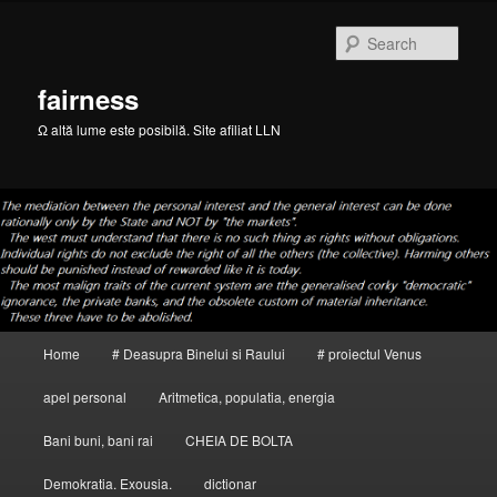
Skip
to
Sear
primary
content
fairness
Ω altă lume este posibilă. Site afiliat LLN
Main
Home
# Deasupra Binelui si Raului
# proiectul Venus
menu
apel personal
Aritmetica, populatia, energia
Bani buni, bani rai
CHEIA DE BOLTA
Demokratia. Exousia.
dictionar