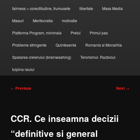
fairness = corectitudine, frumusete
libertate
Mass Media
Masuri
Meritocratia
motivatie
Platforma Program, minimala
Pretul
Primul pas
Probleme stringente
Quintesenta
Romania si Monarhia
Spalarea creierului (brainwashing)
Terorismul. Razboiul.
tulpina raului
Post
←
Previous
Next
→
navigation
CCR. Ce inseamna decizii
“definitive si general